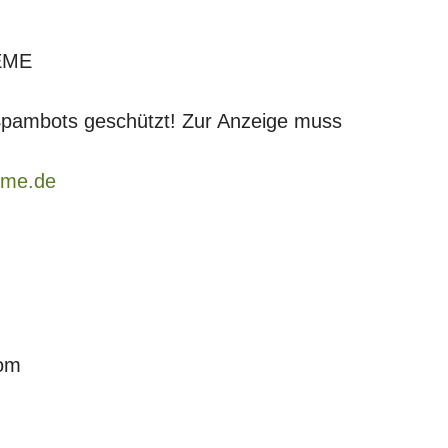
EME
 Spambots geschützt! Zur Anzeige muss
eme.de
com