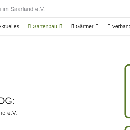
ktuelles
Gartenbau
Gärtner
Verban
DG:
nd e.V.