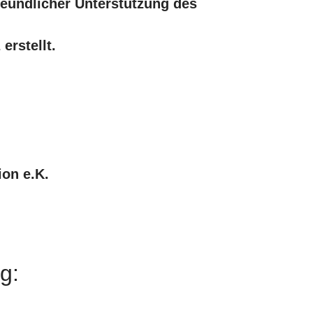
reundlicher Unterstützung des
erstellt.
on e.K.
g: