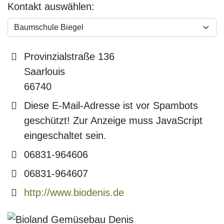
Kontakt auswählen:
Adresse
Provinzialstraße 136
Saarlouis
66740
COM_CONTACT_EMAIL
Diese E-Mail-Adresse ist vor Spambots
geschützt! Zur Anzeige muss JavaScript
eingeschaltet sein.
Telefon
06831-964606
Fax
06831-964607
Website
http://www.biodenis.de